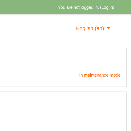
You are not logged in. (
Log in
)
English ‎(en)‎
In maintenance mode