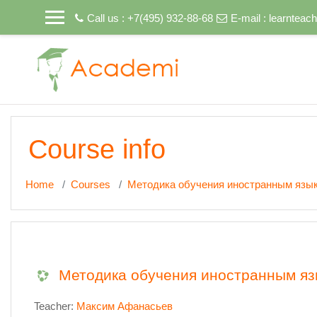
Skip to main content
Call us : +7(495) 932-88-68
E-mail :
learntea
Course info
Home
Courses
Методика обучения иностранным язы
Методика обучения иностранным я
Teacher:
Максим Афанасьев