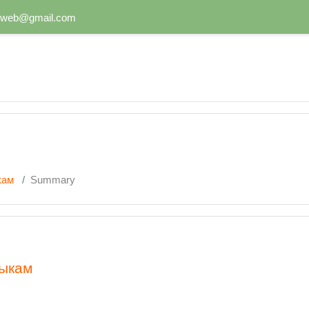
chweb@gmail.com
кам
Summary
зыкам