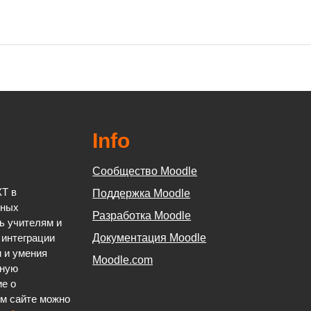
Info
Сообщество Moodle
Т в
Поддержка Moodle
ьных
Разработка Moodle
ь учителям и
Документация Moodle
 интеграции
и и умения
Moodle.com
ьную
е о
м сайте можно